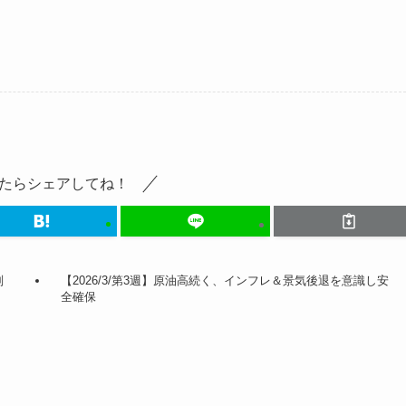
たらシェアしてね！
判
【2026/3/第3週】原油高続く、インフレ＆景気後退を意識し安
全確保