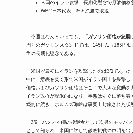
米国のイラン攻撃、長期化懸念で原油価格
WBC日本代表 準々決勝で敗退
今週はなんといっても、
「ガソリン価格が急騰
周りのガソリンスタンドでは、145円/L→185
争の長期化懸念である。
米国が最初にイランを攻撃したのは3/1であっ
中に、意表を突く形で米国がイラン国土を爆撃し
価格およびガソリン価格はそこまで大きな変動を
イラン政権が親米的になり、事態はすぐに落ち着
続的に続き、ホルムズ海峡は事実上封鎖された状
3/9、ハメネイ師の後継者として次男のモジバ
として知られ、米国に対して徹底抗戦の声明を出