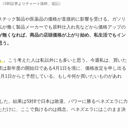
ト（SBI証券よりチャート抜粋、追記）
チック製品や医薬品の価格が直接的に影響を受ける。ガソリ
私が働く製品メーカーでも原料仕入れ先などから価格アップの
が無くなれば、商品の店頭価格が上がり始め、私生活でもイン
思う。
」
。こう考えた人は私以外にも多いと思う。今週私は、買いた
業は新年度の開始日である4月1日を境に、価格改定を申し出る
4月1日からと予想している。もし今何か買いたいものがあれ
突した。結果は5対8で日本は敗退。パワーに勝るベネズエラに力
ただけに、ここで負けるのは残念。ベネズエラにはこのまま決