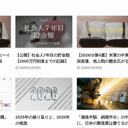
リカーイ
【公開】社会人7年目の貯金額
【2026/3/第4週】米軍の中
裂
【2000万円到達までの記録】
加派遣、地上戦の懸念広が
2026年3月29日
2026年3月29日
転職」
2025年の振り返りと、2026年
「価格半額、納期半分」の
の抱負
に、日本の製造業は勝てる