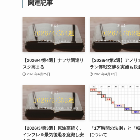
関連記事
【2026/4/第4週】ナフサ調達リ
【2026/4/第2週】アメ
スク高まる
ラン停戦交渉を実施も決
2026年4月25日
2026年4月12日
【2026/3/第3週】原油高続く、
「1万時間の法則」と「
インフレ＆景気後退を意識し安
について