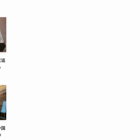
東追
る
中国
の