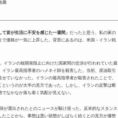
急騰
して皆が生活に不安を感じた一週間」
だったと思う。私の家の
円/Lまで価格が一気に上昇した。背景にあるのは、米国－イラン戦
た。イランの核開発阻止に向けた国家間の交渉が行われていた最
、イラン最高指導者のハメネイ師を殺害した。当初、原油取引
見せていなかった。イランの最高指導者が殺害されたことで、
くというのが大半の見方であった。しかし、イランの反撃は断
態でなかなか落ち着く気配が見えない。
タ師が選出されたとのニュースが駆け巡った。反米的なスタンス
したことから、事態は悪い状態がしばらく続くとの見方が優勢