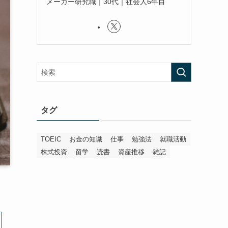
メーカー研究職｜30代｜社会人6年目
タグ
TOEIC
お金の知識
仕事
勉強法
就職活動
株式投資
留学
読書
資産推移
雑記