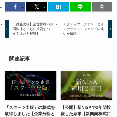
【徹底比較】全世界株vs米
アクティブ・ファンドとイ
国株【どっちに投資すべ
ンデックス・ファンドの違
き？違いを解説】
いを解説
関連記事
『スターツ出版』の株式を
【公開】新NISAで2年間投
取得しました【企業分析と
資した結果【新興国株式に