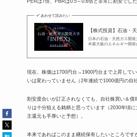
PERは7倍、PBRは0.5～0.6倍と非常に割安でし
あわせて読みたい
【株式投資】石油・天
日本の石油・天然ガス開発大手
本最大級のエネルギー開発
現在、株価は1700円台→1900円台まで上昇して
いは変わっていません（2年連続で1000億円の
割安度合いが訂正されなくても、自社株買い＆償
りは十分狙える銘柄と思っています（2030年頃
主還元も手厚いと予想）。
本来であればこのまま継続保有したいところです