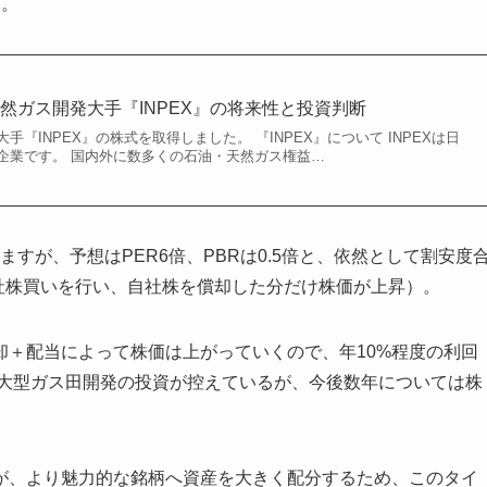
た。
然ガス開発大手『INPEX』の将来性と投資判断
『INPEX』の株式を取得しました。 『INPEX』について INPEXは日
企業です。 国内外に数多くの石油・天然ガス権益…
いますが、予想はPER6倍、PBRは0.5倍と、依然として割安度
自社株買いを行い、自社株を償却した分だけ株価が上昇）。
却＋配当によって株価は上がっていくので、年10%程度の利回
に大型ガス田開発の投資が控えているが、今後数年については株
が、より魅力的な銘柄へ資産を大きく配分するため、このタイ