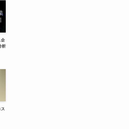
ス企
分析
コス