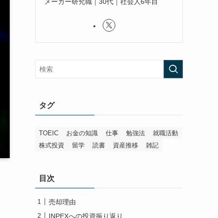
メーカー研究職｜30代｜社会人6年目
タグ
TOEIC
お金の知識
仕事
勉強法
就職活動
株式投資
留学
読書
資産推移
雑記
目次
売却理由
INPEXへの投資振り返り